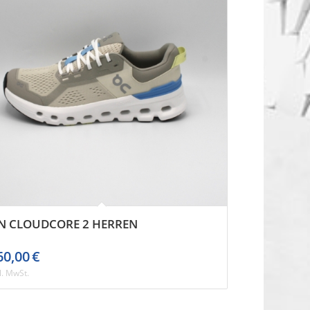
N CLOUDCORE 2 HERREN
60,00
€
l. MwSt.