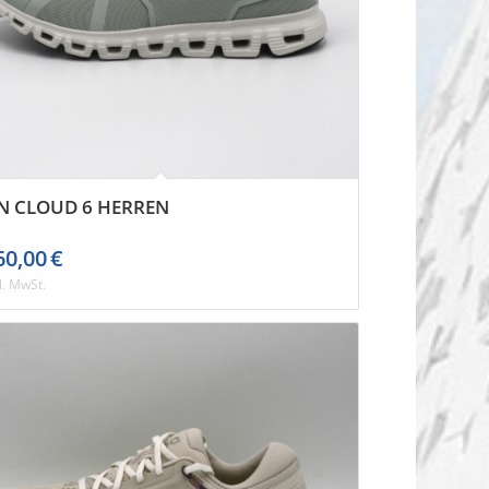
N CLOUD 6 HERREN
60,00
€
l. MwSt.