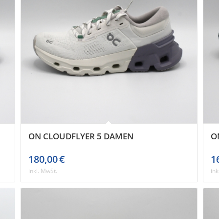
ON CLOUDFLYER 5 DAMEN
O
180,00
€
1
inkl. MwSt.
ink