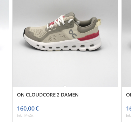
ON CLOUDCORE 2 DAMEN
O
160,00
€
1
inkl. MwSt.
ink