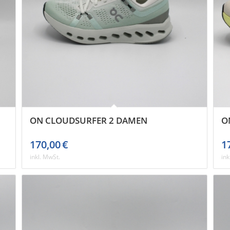
ON CLOUDSURFER 2 DAMEN
O
170,00
€
1
inkl. MwSt.
ink