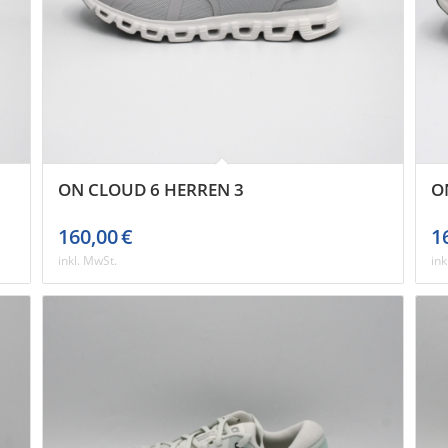
ON CLOUD 6 HERREN 3
O
160,00
€
1
inkl. MwSt.
ink