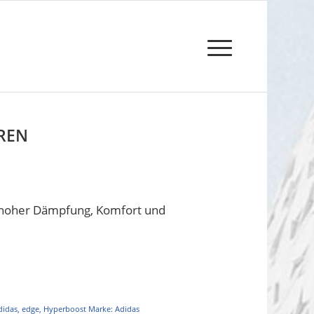
REN
t hoher Dämpfung, Komfort und
didas
,
edge
,
Hyperboost
Marke:
Adidas