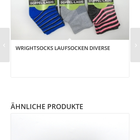
Scott Kinabalu 2 GTX
WRIGHTSOCKS LAUFSOCKEN DIVERSE
Damen
ÄHNLICHE PRODUKTE