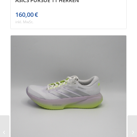
ASICS PURSUE 11 HERREN
160,00
€
inkl. MwSt.
Mizuno Wave Sky 9
Damen