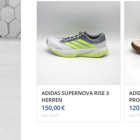
ADIDAS SUPERNOVA RISE 3
ADI
HERREN
PRO
150,00
€
120
inkl. MwSt.
inkl. 