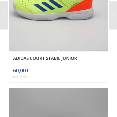
Puma ForeverRun
Nitro 3 Damen
ADIDAS COURT STABIL JUNIOR
60,00
€
inkl. MwSt.