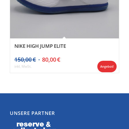
NIKE HIGH JUMP ELITE
Ursprünglicher
Aktueller
150,00
€
80,00
€
Preis
Preis
inkl. MwSt.
Angebot!
war:
ist:
150,00€
80,00€.
UNSERE PARTNER