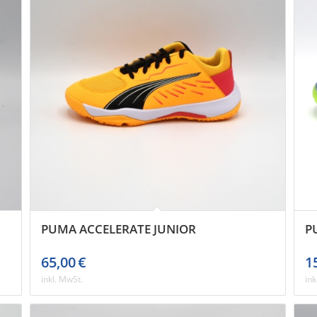
PUMA ACCELERATE JUNIOR
P
65,00
€
1
inkl. MwSt.
ink