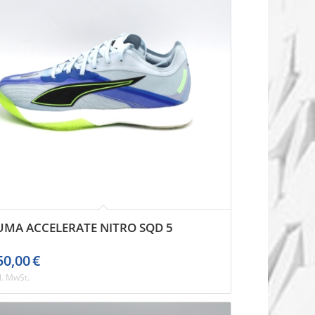
UMA ACCELERATE NITRO SQD 5
50,00
€
l. MwSt.