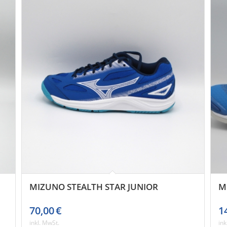
MIZUNO STEALTH STAR JUNIOR
M
70,00
€
1
inkl. MwSt.
ink